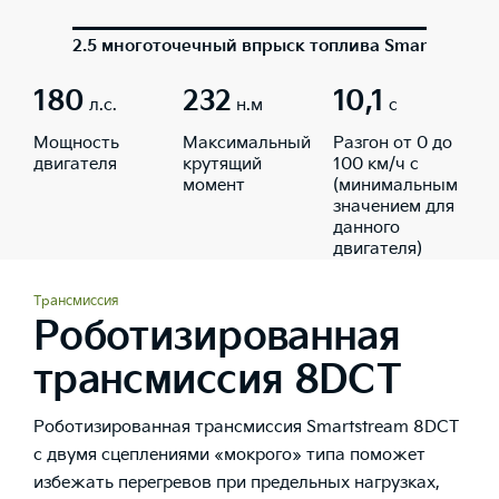
2.5 многоточечный впрыск топлива Smartstream,
180
232
10,1
л.с.
н.м
с
Мощность
Максимальный
Разгон от 0 до
двигателя
крутящий
100 км/ч с
момент
(минимальным
значением для
данного
двигателя)
Трансмиссия
Роботизированная
трансмиссия 8DCT
Роботизированная трансмиссия Smartstream 8DCT
с двумя сцеплениями «мокрого» типа поможет
избежать перегревов при предельных нагрузках,