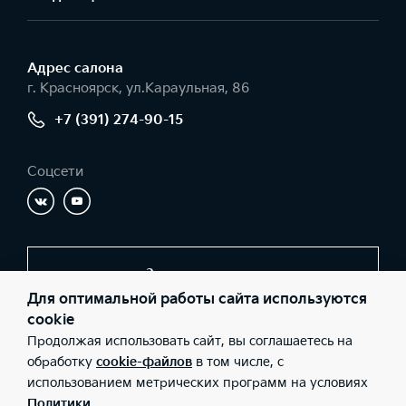
Адрес салонa
г. Красноярск, ул.Караульная, 86
+7 (391) 274-90-15
Соцсети
Заказать звонок
Для оптимальной работы сайта используются
cookie
Продолжая использовать сайт, вы соглашаетесь на
© 2026 Юридические лица ООО «СИАЛАВТО-Взлётка»
(Фактический адрес: г. Красноярск, ул.Караульная, 86; Телефон:
обработку
cookie-файлов
в том числе, с
+7 (391) 274-90-15; ИНН: 2465189962; ОГРН: 1182468067055),
использованием метрических программ на условиях
ООО «Киа Россия и СНГ» (Фактический адрес: г.Москва, Валовая
26; Телефон: 8 800 301 08 80; ИНН: 7728674093; ОГРН:
Политики