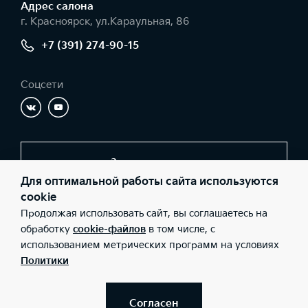
Адрес салонa
г. Красноярск, ул.Караульная, 86
+7 (391) 274-90-15
Соцсети
Заказать звонок
Для оптимальной работы сайта используются
cookie
Продолжая использовать сайт, вы соглашаетесь на
© 2026 Юридические лица ООО «СИАЛАВТО-Взлётка»
(Фактический адрес: г. Красноярск, ул.Караульная, 86; Телефон:
обработку
cookie-файлов
в том числе, с
+7 (391) 274-90-15; ИНН: 2465189962; ОГРН: 1182468067055),
использованием метрических программ на условиях
ООО «Киа Россия и СНГ» (Фактический адрес: г.Москва, Валовая
26; Телефон: 8 800 301 08 80; ИНН: 7728674093; ОГРН:
Политики
5087746291760) ведут деятельность на территории РФ в
соответствии с законодательством РФ. Реализуемые товары
доступны к получению на территории РФ. Информация о
соответствующих моделях и комплектациях и их наличии, ценах,
Согласен