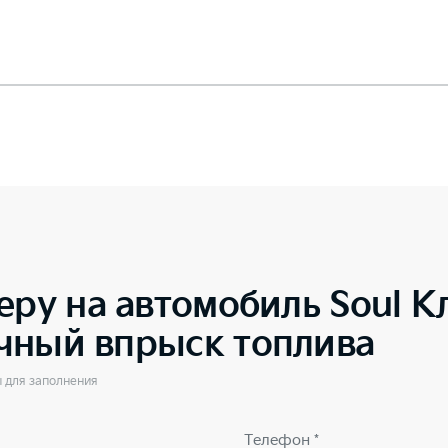
еру на автомобиль
Soul К
чный впрыск топлива
ы для заполнения
Телефон *