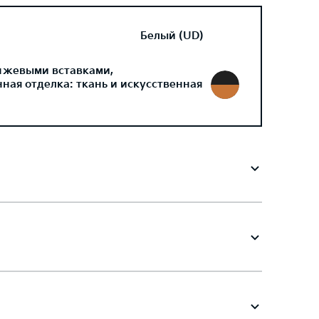
Белый (UD)
нжевыми вставками,
ая отделка: ткань и искусственная