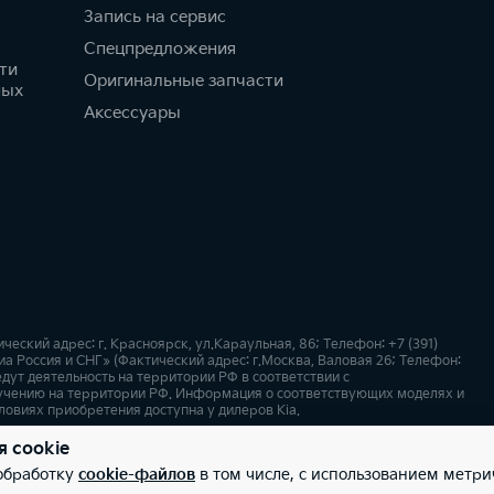
Запись на сервис
Спецпредложения
ти
Оригинальные запчасти
ных
Аксессуары
кий адрес: г. Красноярск, ул.Караульная, 86; Телефон: +7 (391)
а Россия и СНГ» (Фактический адрес: г.Москва, Валовая 26; Телефон:
дут деятельность на территории РФ в соответствии с
учению на территории РФ. Информация о соответствующих моделях и
ловиях приобретения доступна у дилеров Kia.
я cookie
х
Карта сайта
 обработку
cookie-файлов
в том числе, с использованием метри