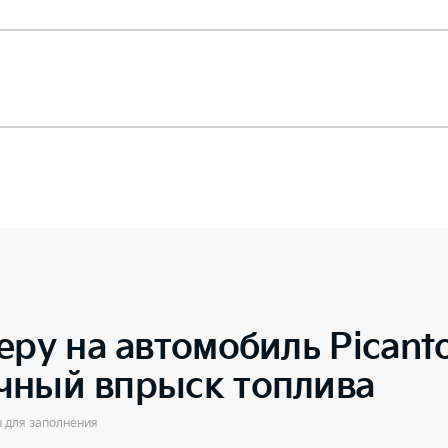
еру на автомобиль
Picant
чный впрыск топлива
ы для заполнения