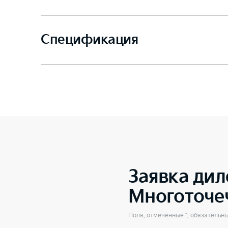
Спецификация
Заявка дил
Многоточе
Поля, отмеченные *, обязательн