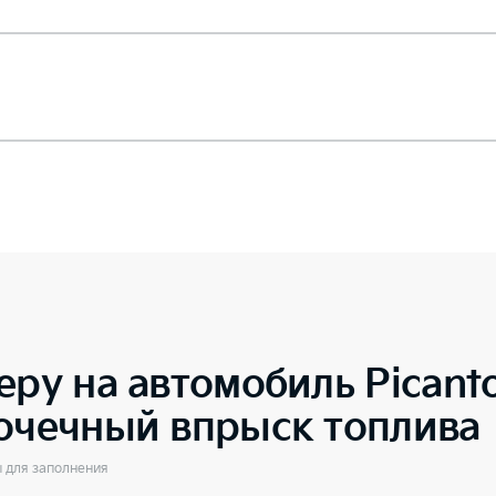
еру на автомобиль
Pican
точечный впрыск топлива
ы для заполнения