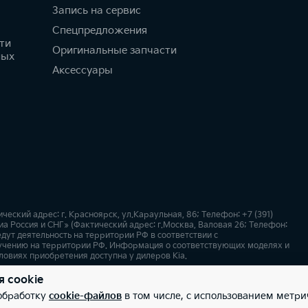
Запись на сервис
Спецпредложения
ти
Оригинальные запчасти
ных
Аксессуары
кий адрес: г. Красноярск, ул.Караульная, 86; Телефон: +7 (391)
а Россия и СНГ» (Фактический адрес: г.Москва, Валовая 26; Телефон:
дут деятельность на территории РФ в соответствии с
учению на территории РФ. Информация о соответствующих моделях и
ловиях приобретения доступна у дилеров Kia.
я cookie
х
Карта сайта
 обработку
cookie-файлов
в том числе, с использованием метри