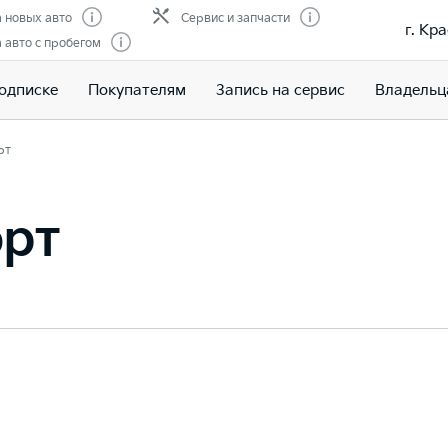
 новых авто
Сервис и запчасти
г. Кр
авто с пробегом
подписке
Покупателям
Запись на сервис
Владельц
рт
орт