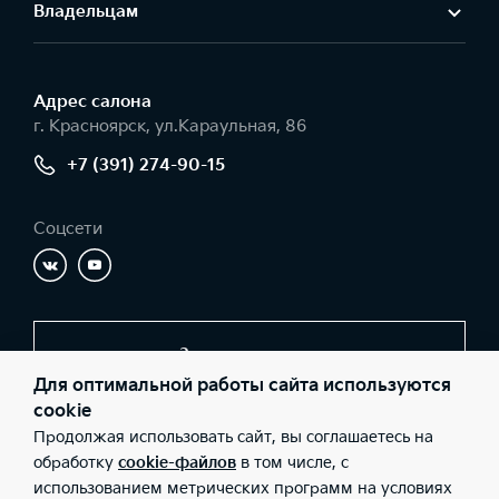
Владельцам
Адрес салонa
г. Красноярск, ул.Караульная, 86
+7 (391) 274-90-15
Соцсети
Заказать звонок
Для оптимальной работы сайта используются
cookie
Продолжая использовать сайт, вы соглашаетесь на
© 2026 Юридические лица ООО «СИАЛАВТО-Взлётка»
(Фактический адрес: г. Красноярск, ул.Караульная, 86; Телефон:
обработку
cookie-файлов
в том числе, с
+7 (391) 274-90-15; ИНН: 2465189962; ОГРН: 1182468067055),
использованием метрических программ на условиях
ООО «Киа Россия и СНГ» (Фактический адрес: г.Москва, Валовая