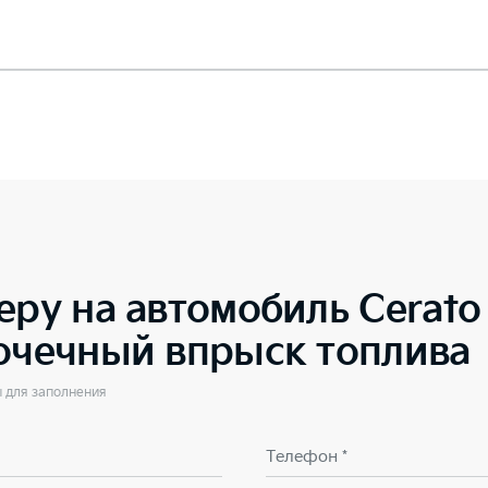
еру на автомобиль
Cerat
точечный впрыск топлива
ы для заполнения
Телефон *