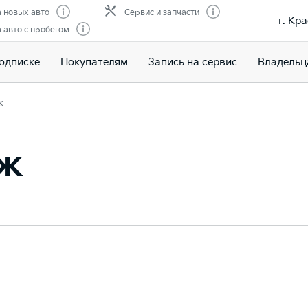
 новых авто
Сервис и запчасти
г. Кр
авто с пробегом
подписке
Покупателям
Запись на сервис
Владельц
ж
иж